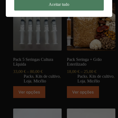
Aceitar tudo
PROMOÇÃO !!!
PROMOÇÃO !!!
Pack 5 Seringas Cultura
Pack Seringa + Grão
Líquida
Esterilizado
33,00
€
–
80,00
€
18,00
€
–
25,00
€
Packs
,
Kits de cultivo
,
Packs
,
Kits de cultivo
,
Loja
,
Micélio
Loja
,
Micélio
Ver opções
Ver opções