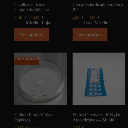
Cavilhas inoculadas |
Cereal Esterilizado em Saco
Cogumelo Shiitake
PP
8,50
€
–
60,00
€
4,00
€
–
9,00
€
Micélio
,
Loja
Loja
,
Micélio
Ver opções
Ver opções
PROMOÇÃO !!!
Cultura Pura | Várias
Filtros Circulares de Nylon
Espécies
Autoadesivos – 24unid
20,00
€
2,25
€
25,00
€