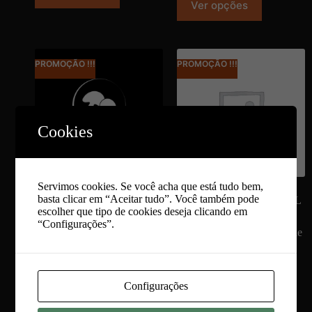
Ver opções
PROMOÇÃO !!!
PROMOÇÃO !!!
Cookies
Servimos cookies. Se você acha que está tudo bem,
basta clicar em “Aceitar tudo”. Você também pode
Mix Cultura Líquida (1L)
Mix Cultura Sólida | 1L / 5L
escolher que tipo de cookies deseja clicando em
4,00
€
5,00
€
–
25,00
€
6,00
€
“Configurações”.
Loja
,
Equipamento de
Loja
,
Equipamento de
Cultivo
,
Micélio
Cultivo
,
Micélio
Adicionar
Ver opções
Configurações