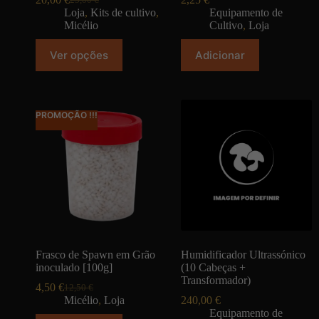
Loja
,
Kits de cultivo
,
Equipamento de
Micélio
Cultivo
,
Loja
Ver opções
Adicionar
PROMOÇÃO !!!
Frasco de Spawn em Grão
Humidificador Ultrassónico
inoculado [100g]
(10 Cabeças +
Transformador)
4,50
€
12,50
€
Micélio
,
Loja
240,00
€
Equipamento de