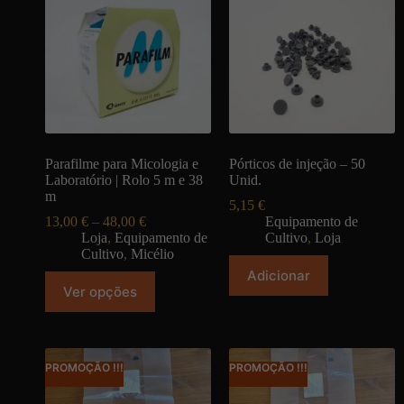
Parafilme para Micologia e
Pórticos de injeção – 50
Laboratório | Rolo 5 m e 38
Unid.
m
5,15
€
13,00
€
–
48,00
€
Equipamento de
Loja
,
Equipamento de
Cultivo
,
Loja
Cultivo
,
Micélio
Adicionar
Ver opções
PROMOÇÃO !!!
PROMOÇÃO !!!