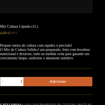
Mix Cultura Líquida (1L)
4,00
€
6,00
€
Prepare meios de cultura com rapidez e precisão!
O Mix de Cultura Sólida é um preparado, feito com levedura
nutricional e dextrose, tudo na medida certa para garantir um
crescimento limpo, uniforme e altamente nutritivo
Adicionar
CATEGORIAS:
LOJA
,
EQUIPAMENTO DE CULTIVO
,
MICÉLIO