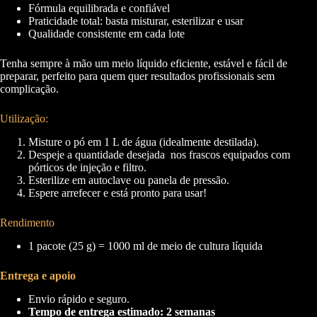
Fórmula equilibrada e confiável
Praticidade total: basta misturar, esterilizar e usar
Qualidade consistente em cada lote
Tenha sempre à mão um meio líquido eficiente, estável e fácil de
Necessário
preparar, perfeito para quem quer resultados profissionais sem
Estes cookies
complicação.
não são
opcionais.
Eles são
Utilização:
necessários
Misture o pó em 1 L de água (idealmente destilada).
para o
Despeje a quantidade desejada nos frascos equipados com
funcionamento
pórticos de injeção e filtro.
do site.
Esterilize em autoclave ou panela de pressão.
Espere arrefecer e está pronto para usar!
Estatisticas
Rendimento
Para que
possamos
1 pacote (25 g) = 1000 ml de meio de cultura líquida
melhorar a
funcionalidade
Entrega e apoio
e estrutura do
site, com base
Envio rápido e seguro.
na forma
Tempo de entrega estimado: 2 semanas