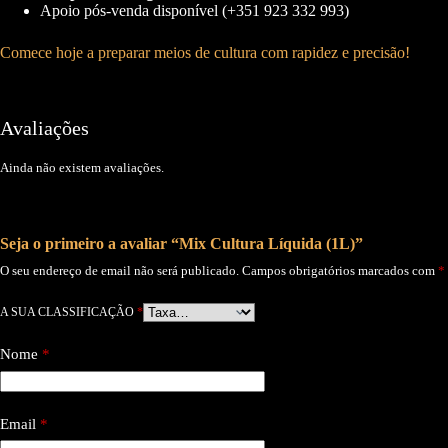
como o site é
Apoio pós-venda disponível (+351 923 332 993)
utilizado.
Comece hoje a preparar meios de cultura com rapidez e precisão!
Experiência
Para que o
nosso site tenha
Avaliações
o melhor
desempenho
Ainda não existem avaliações.
possível
durante a sua
visita. Se
recusar estes
Seja o primeiro a avaliar “Mix Cultura Líquida (1L)”
cookies,
algumas
O seu endereço de email não será publicado.
Campos obrigatórios marcados com
*
funcionalidades
desaparecerão
A SUA CLASSIFICAÇÃO
*
do website.
Nome
*
Marketing
Ao
compartilhar
Email
*
seus interesses