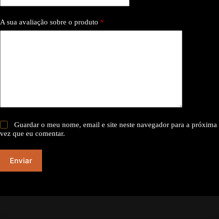
e
comportamento
A sua avaliação sobre o produto
*
ao visitar nosso
site, você
aumenta a
chance de ver
conteúdo e
ofertas
personalizadas.
Guardar o meu nome, email e site neste navegador para a próxima
vez que eu comentar.
Enviar