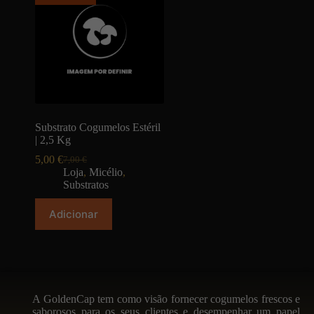
Substrato Cogumelos Estéril
| 2,5 Kg
5,00
€
7,00
€
Loja
,
Micélio
,
Substratos
Adicionar
A GoldenCap tem como visão fornecer cogumelos frescos e
saborosos para os seus clientes e desempenhar um papel