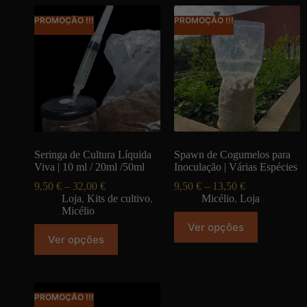
PROMOÇÃO !!!
PROMOÇÃO !!!
Seringa de Cultura Líquida
Spawn de Cogumelos para
Viva | 10 ml / 20ml /50ml
Inoculação | Várias Espécies
9,50
€
–
32,00
€
9,50
€
–
13,50
€
Loja
,
Kits de cultivo
,
Micélio
,
Loja
Micélio
Ver opções
Ver opções
PROMOÇÃO !!!