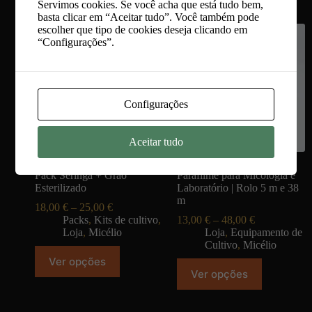
Servimos cookies. Se você acha que está tudo bem,
basta clicar em “Aceitar tudo”. Você também pode
escolher que tipo de cookies deseja clicando em
PROMOÇÃO !!!
“Configurações”.
Configurações
Aceitar tudo
Pack Seringa + Grão
Parafilme para Micologia e
Esterilizado
Laboratório | Rolo 5 m e 38
m
18,00
€
–
25,00
€
Packs
,
Kits de cultivo
,
13,00
€
–
48,00
€
Loja
,
Micélio
Loja
,
Equipamento de
Cultivo
,
Micélio
Ver opções
Ver opções