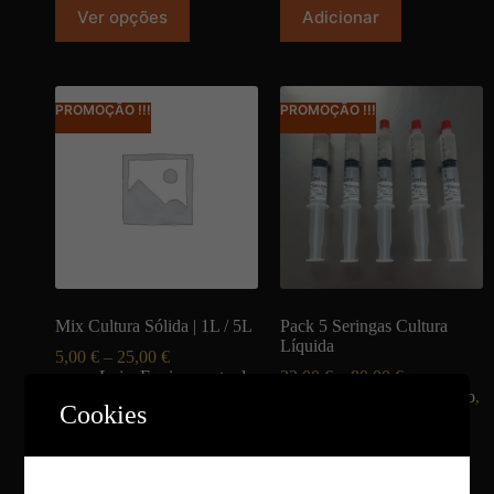
Ver opções
Adicionar
PROMOÇÃO !!!
PROMOÇÃO !!!
Mix Cultura Sólida | 1L / 5L
Pack 5 Seringas Cultura
Líquida
5,00
€
–
25,00
€
Loja
,
Equipamento de
33,00
€
–
80,00
€
Cultivo
,
Micélio
Packs
,
Kits de cultivo
,
Cookies
Loja
,
Micélio
Ver opções
Ver opções