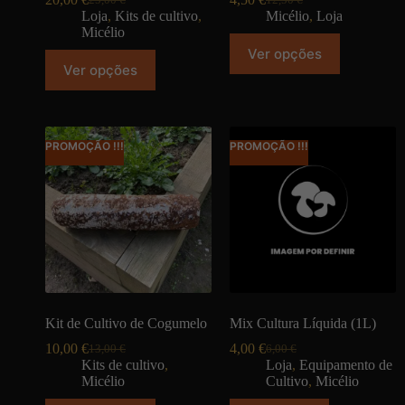
Loja
,
Kits de cultivo
,
Micélio
,
Loja
Micélio
Ver opções
Ver opções
PROMOÇÃO !!!
PROMOÇÃO !!!
Kit de Cultivo de Cogumelo
Mix Cultura Líquida (1L)
10,00
€
4,00
€
13,00
€
6,00
€
Kits de cultivo
,
Loja
,
Equipamento de
Micélio
Cultivo
,
Micélio