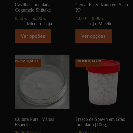
Cavilhas inoculadas |
Cereal Esterilizado em Saco
Cogumelo Shiitake
PP
8,50
€
–
60,00
€
4,00
€
–
9,00
€
Micélio
,
Loja
Loja
,
Micélio
Ver opções
Ver opções
PROMOÇÃO !!!
PROMOÇÃO !!!
Cultura Pura | Várias
Frasco de Spawn em Grão
Espécies
inoculado [100g]
20,00
€
4,50
€
25,00
€
12,50
€