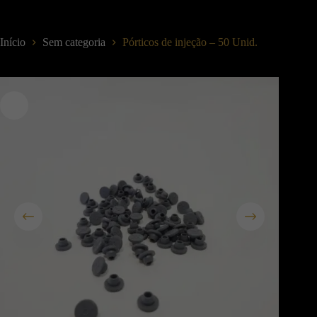
Início
Sem categoria
Pórticos de injeção – 50 Unid.