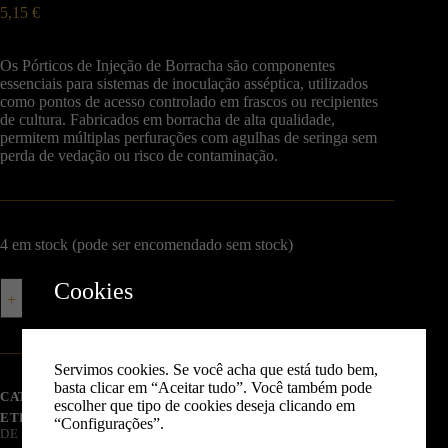
5,15
€
Os Pórticos de Injeção de Borracha são componentes
essenciais para sistemas de inoculação asséptica, utilizados
como pontos de acesso controlado em frascos ou recipientes
de cultura. Fabricados em borracha de alta qualidade,
permitem múltiplas perfurações com agulhas de seringa sem
perda de vedação ou risco de contaminação.
4 em stock (pode ser encomendado sem stock)
Cookies
Adicionar
Servimos cookies. Se você acha que está tudo bem,
basta clicar em “Aceitar tudo”. Você também pode
CATEGORIAS:
EQUIPAMENTO DE CULTIVO
,
LOJA
escolher que tipo de cookies deseja clicando em
ETIQUETAS:
AMBIENTE CONTROLADO
,
AUTOMATIZAÇÃO
“Configurações”.
DE CULTIVO
,
EMBALAMENTO
,
INCUBAÇÃO COGUMELOS