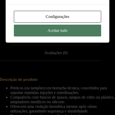
Configurações
Descrição
Aceitar tudo
Informação adicional
Avaliações (0)
Descrição do produto
Pórticos (ou tampões) em borracha técnica, concebidos para
suportar repetidas injeções e esterilizações.
Compatíveis com frascos de spawn, tampas de vidro ou plástico,
adaptadores metálicos ou silicone.
Oferecem uma vedação hermética mesmo após várias
utilizações, garantindo segurança e durabilidade.