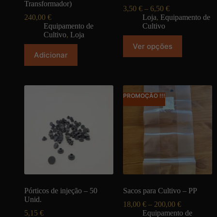
Transformador)
3,50
€
–
6,50
€
240,00
€
Loja
,
Equipamento de
Equipamento de
Cultivo
Cultivo
,
Loja
Ver opções
Adicionar
PROMOÇÃO !!!
Pórticos de injeção – 50
Sacos para Cultivo – PP
Unid.
18,00
€
–
200,00
€
5,15
€
Equipamento de