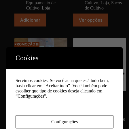
Equipamento de
Cultivo
,
Loja
,
Sacos
Cultivo
,
Loja
de Cultivo
Adicionar
Ver opções
PROMOÇÃO !!!
Cookies
Servimos cookies. Se você acha que está tudo bem,
basta clicar em “Aceitar tudo”. Você também pode
escolher que tipo de cookies deseja clicando em
“Configurações”.
Sacos para Spawn – PP
Selador de Sacos | 30 cm e
40 cm
23,00
€
–
300,00
€
Equipamento de
43,00
€
–
48,00
€
Cultivo
,
Loja
,
Sacos
Loja
,
Equipamento de
Configurações
de Cultivo
Cultivo