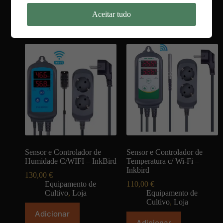
Ver opções
Ver opções
Aceitar tudo
Sensor e Controlador de
Sensor e Controlador de
Humidade C/WIFI – InkBird
Temperatura c/ Wi-Fi –
Inkbird
130,00
€
Equipamento de
110,00
€
Cultivo
,
Loja
Equipamento de
Cultivo
,
Loja
Adicionar
Adicionar