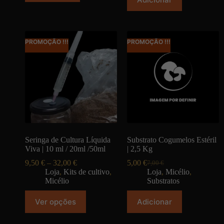
PROMOÇÃO !!!
PROMOÇÃO !!!
Seringa de Cultura Líquida
Substrato Cogumelos Estéril
Viva | 10 ml / 20ml /50ml
| 2,5 Kg
9,50
€
–
32,00
€
5,00
€
7,00
€
Loja
,
Kits de cultivo
,
Loja
,
Micélio
,
Micélio
Substratos
Ver opções
Adicionar