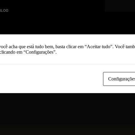
BLOG
Cogumelos crus: o que ninguém te explica
Tempo de leitura: 5 minutos Há uma
confusão comum em torno disto. Como
os cogumelos aparecem cada vez mais
você acha que está tudo bem, basta clicar em “Aceitar tudo”. Você tam
em saladas e carpaccios, a ideia de que
 clicando em “Configurações”.
podem ser consumidos crus foi ganhando
força — mas sem grande distinção entre…
FOUNDER GC
11 DE JUNHO, 2026
Configuraçõe