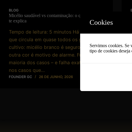
BLOG
Micélio saudável vs contaminação: o que ninguém
te explica
Cookies
Tempo de leitura: 5 minutos Há uma regra
que circula em quase todos os grupos de
Servimos cookies. Se 
cultivo: micélio branco é seguro, qualquer
tipo de cookies deseja
outra cor é motivo de alarme. Funciona na
maioria dos casos – e falha exatamente
nos casos que…
FOUNDER GC
26 DE JUNHO, 2026