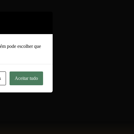
bém pode escolher que
s
Aceitar tudo