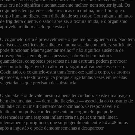
mas cru não significa automaticamente melhor, nem sequer igual. Os
cogumelos têm paredes celulares ricas em quitina, uma fibra que o
corpo humano digere com dificuldade sem calor. Com alguns minutos
de frigideira quente, o sabor abre-se, a textura muda, e o organismo
aproveita muito mais do que está ali.
O cogumelo-ostra é provavelmente o que melhor aguenta cru. Não tem
os riscos específicos do shiitake e, numa salada com acidez suficiente,
pode funcionar. Mas “aguentar melhor” não significa ausência de
consequências: em algumas pessoas, sobretudo em maiores
quantidades, compostos presentes na sua estrutura podem provocar
desconforto digestivo. O calor reduz significativamente esse risco.
Cozinhado, o cogumelo-ostra transforma-se: ganha corpo, os aromas
aparecem, e a textura explica porque surge tantas vezes em receitas
vegetarianas que precisam de substância.
O shiitake é onde vale mesmo a pena ter cuidado. Existe uma reação
bem documentada — dermatite flagelada — associada ao consumo de
shiitake cru ou insuficientemente cozinhado. O responsável é o
lentinan, um polissacarídeo presente no cogumelo que pode
desencadear uma resposta inflamatória na pele: um rash linear,
intensamente pruriginoso, que surge geralmente entre 24 a 48 horas
após a ingestão e pode demorar semanas a desaparecer.