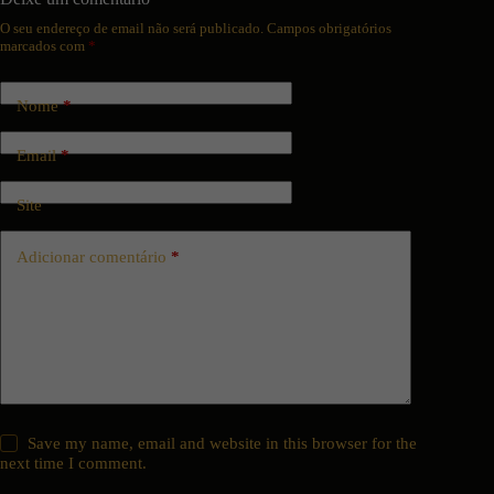
O seu endereço de email não será publicado.
Campos obrigatórios
marcados com
*
Nome
*
Email
*
Site
Adicionar comentário
*
Save my name, email and website in this browser for the
next time I comment.