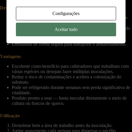
Descrição do produto
Configurações
Conjunto com 5 seringas, cada uma contendo micélio vivo em
solução nutritiva estéril.
Produzidas em ambiente controlado de laboratório, assegurando
Aceitar tudo
pureza e viabilidade.
Inclui agulhas esterilizadas e tampas de proteção individuais.
Embaladas de forma segura para transporte e armazenamento.
Vantagens
Excelente custo-benefício para cultivadores que trabalham com
várias espécies ou desejam fazer múltiplas inoculações.
Reduz o risco de contaminações e acelera a colonização do
substrato.
Pode ser refrigerado durante semanas sem perda significativa de
vitalidade.
Produto pronto a usar — basta inocular diretamente o meio de
cultura ou frascos de spawn.
Utilização
Desinfetar bem a área de trabalho antes da inoculação.
Agitar suavemente cada seringa para dispersar o micélio