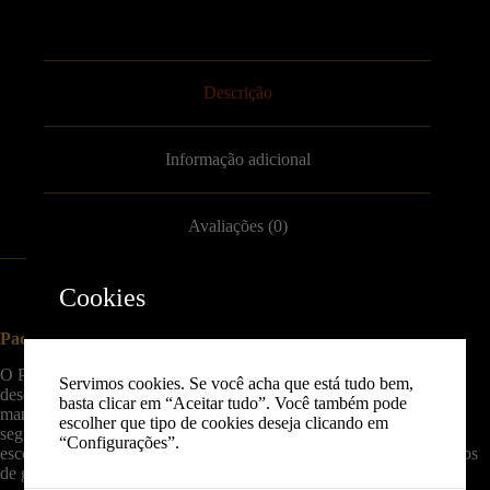
Descrição
Informação adicional
Avaliações (0)
Cookies
Pack 5 Seringas Cultura Líquida | 10/20/50ml
O Pack de 5 Seringas de Cultura Líquida Viva é perfeito para quem
Servimos cookies. Se você acha que está tudo bem,
deseja expandir o cultivo de diferentes espécies de cogumelos ou
basta clicar em “Aceitar tudo”. Você também pode
manter várias linhagens de micélio ativo com toda a praticidade e
escolher que tipo de cookies deseja clicando em
segurança. Cada seringa contém 10 ml/20ml/50ml (consoante a
“Configurações”.
escolha) de cultura líquida estéril e vigorosa, pronta a inocular frascos
de grão, substratos líquidos ou meios de cultura.