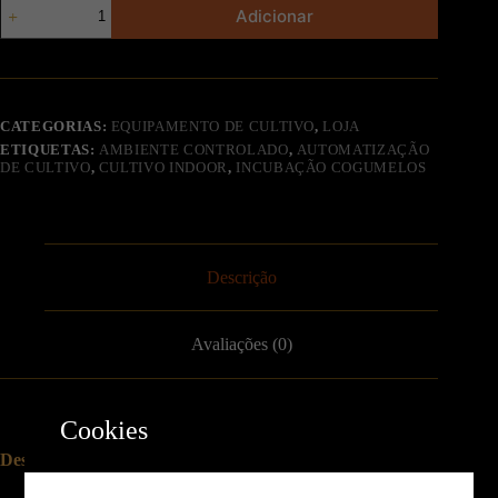
Adicionar
CATEGORIAS:
EQUIPAMENTO DE CULTIVO
,
LOJA
ETIQUETAS:
AMBIENTE CONTROLADO
,
AUTOMATIZAÇÃO
DE CULTIVO
,
CULTIVO INDOOR
,
INCUBAÇÃO COGUMELOS
Descrição
Avaliações (0)
Cookies
Descrição do produto
Unidade geradora de névoa com 10 discos cerâmicos de alta